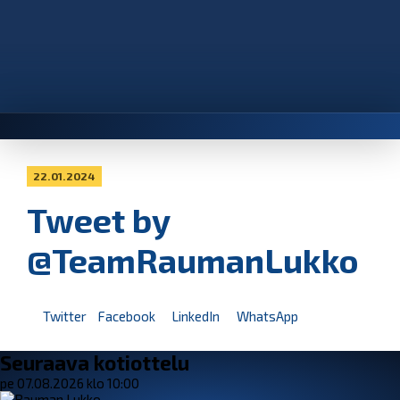
22.01.2024
Tweet by
@TeamRaumanLukko
Twitter
Facebook
LinkedIn
WhatsApp
Seuraava kotiottelu
pe 07.08.2026 klo 10:00