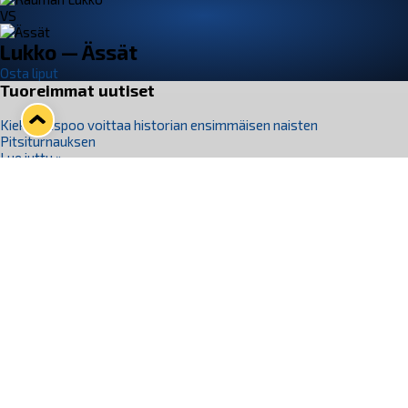
VS
Lukko — Ässät
Osta liput
Tuoreimmat uutiset
Kiekko-Espoo voittaa historian ensimmäisen naisten
Pitsiturnauksen
Lue juttu »
Pitsiturnauksen päiväliput on loppuunmyyty – Pitsitunnelmaan
pääset myös Marina Vistan terassilla
Lue juttu »
Lukko ja pirkanmaalainen vaatevalmistaja Nousu yhteistyöhön
Lue juttu »
Aapo Vanninen Nuorten Leijonien mukana
Lue juttu »
Rauman Lukko Oy on ostanut Marina Vista Oy:n liiketoiminnan
Raumalta
Lue juttu »