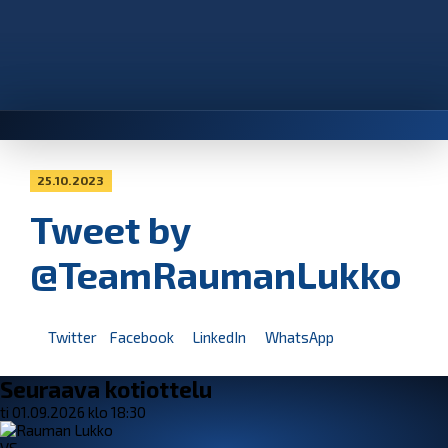
25.10.2023
Tweet by
@TeamRaumanLukko
Twitter
Facebook
LinkedIn
WhatsApp
Seuraava kotiottelu
ti 01.09.2026 klo 18:30