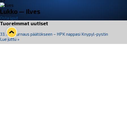
VS
Lukko — Ilves
Osta liput
Tuoreimmat uutiset
33. Pitsiturnaus päätökseen – HPK nappasi Knypyl-pystin
Lue juttu »
Otteluliput juhlakaudelle 26–27 nyt myynnissä!
Lue juttu »
Kiekko-Espoo voittaa historian ensimmäisen naisten
Pitsiturnauksen
Lue juttu »
Pitsiturnauksen päiväliput on loppuunmyyty – Pitsitunnelmaan
pääset myös Marina Vistan terassilla
Lue juttu »
Lukko ja pirkanmaalainen vaatevalmistaja Nousu yhteistyöhön
Lue juttu »
Seuraa Lukkoa somessa