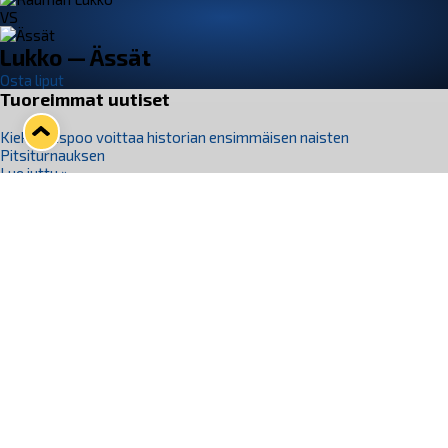
VS
Lukko — Ässät
Osta liput
Tuoreimmat uutiset
Kiekko-Espoo voittaa historian ensimmäisen naisten
Pitsiturnauksen
Lue juttu »
Pitsiturnauksen päiväliput on loppuunmyyty – Pitsitunnelmaan
pääset myös Marina Vistan terassilla
Lue juttu »
Lukko ja pirkanmaalainen vaatevalmistaja Nousu yhteistyöhön
Lue juttu »
Aapo Vanninen Nuorten Leijonien mukana
Lue juttu »
Rauman Lukko Oy on ostanut Marina Vista Oy:n liiketoiminnan
Raumalta
Lue juttu »