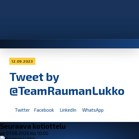
12.09.2023
Tweet by
@TeamRaumanLukko
Twitter
Facebook
LinkedIn
WhatsApp
Seuraava kotiottelu
pe 07.08.2026 klo 10:00