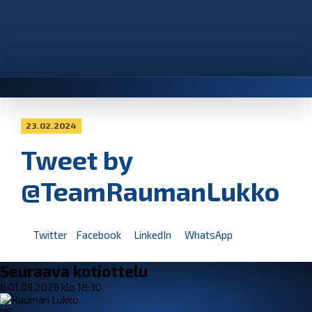
23.02.2024
Tweet by
@TeamRaumanLukko
Twitter
Facebook
LinkedIn
WhatsApp
Seuraava kotiottelu
ti 01.09.2026 klo 18:30