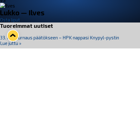
VS
Lukko — Ilves
Osta liput
Tuoreimmat uutiset
33. Pitsiturnaus päätökseen – HPK nappasi Knypyl-pystin
Lue juttu »
Otteluliput juhlakaudelle 26–27 nyt myynnissä!
Lue juttu »
Kiekko-Espoo voittaa historian ensimmäisen naisten
Pitsiturnauksen
Lue juttu »
Pitsiturnauksen päiväliput on loppuunmyyty – Pitsitunnelmaan
pääset myös Marina Vistan terassilla
Lue juttu »
Lukko ja pirkanmaalainen vaatevalmistaja Nousu yhteistyöhön
Lue juttu »
Seuraa Lukkoa somessa