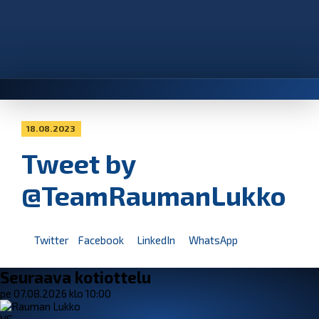
18.08.2023
Tweet by
@TeamRaumanLukko
Twitter
Facebook
LinkedIn
WhatsApp
Seuraava kotiottelu
pe 07.08.2026 klo 10:00