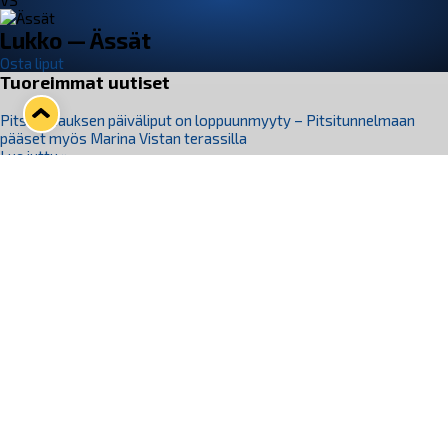
VS
Lukko — Ässät
Osta liput
Tuoreimmat uutiset
Pitsiturnauksen päiväliput on loppuunmyyty – Pitsitunnelmaan
pääset myös Marina Vistan terassilla
Lue juttu »
Lukko ja pirkanmaalainen vaatevalmistaja Nousu yhteistyöhön
Lue juttu »
Aapo Vanninen Nuorten Leijonien mukana
Lue juttu »
Rauman Lukko Oy on ostanut Marina Vista Oy:n liiketoiminnan
Raumalta
Lue juttu »
Varausviikonloppu oli kiireinen Jakub Florisille
Lue juttu »
Seuraa Lukkoa somessa