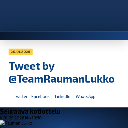
20.01.2026
Tweet by
@TeamRaumanLukko
Twitter
Facebook
LinkedIn
WhatsApp
Seuraava kotiottelu
ti 01.09.2026 klo 18:30