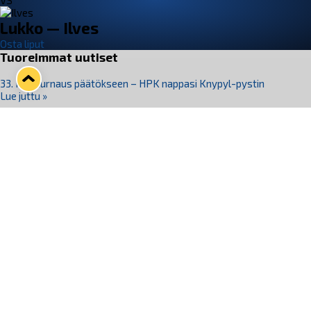
VS
Lukko — Ilves
Osta liput
Tuoreimmat uutiset
33. Pitsiturnaus päätökseen – HPK nappasi Knypyl-pystin
Lue juttu »
Otteluliput juhlakaudelle 26–27 nyt myynnissä!
Lue juttu »
Kiekko-Espoo voittaa historian ensimmäisen naisten
Pitsiturnauksen
Lue juttu »
Pitsiturnauksen päiväliput on loppuunmyyty – Pitsitunnelmaan
pääset myös Marina Vistan terassilla
Lue juttu »
Lukko ja pirkanmaalainen vaatevalmistaja Nousu yhteistyöhön
Lue juttu »
Seuraa Lukkoa somessa