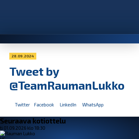
28.09.2024
Tweet by
@TeamRaumanLukko
Twitter
Facebook
LinkedIn
WhatsApp
Seuraava kotiottelu
ti 01.09.2026 klo 18:30