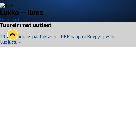
VS
Lukko — Ilves
Osta liput
Tuoreimmat uutiset
33. Pitsiturnaus päätökseen – HPK nappasi Knypyl-pystin
Lue juttu »
Otteluliput juhlakaudelle 26–27 nyt myynnissä!
Lue juttu »
Kiekko-Espoo voittaa historian ensimmäisen naisten
Pitsiturnauksen
Lue juttu »
Pitsiturnauksen päiväliput on loppuunmyyty – Pitsitunnelmaan
pääset myös Marina Vistan terassilla
Lue juttu »
Lukko ja pirkanmaalainen vaatevalmistaja Nousu yhteistyöhön
Lue juttu »
Seuraa Lukkoa somessa