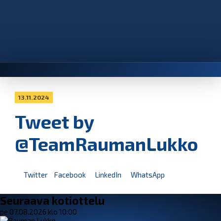
13.11.2024
Tweet by
@TeamRaumanLukko
Twitter
Facebook
LinkedIn
WhatsApp
Seuraava kotiottelu
pe 07.08.2026 klo 10:00