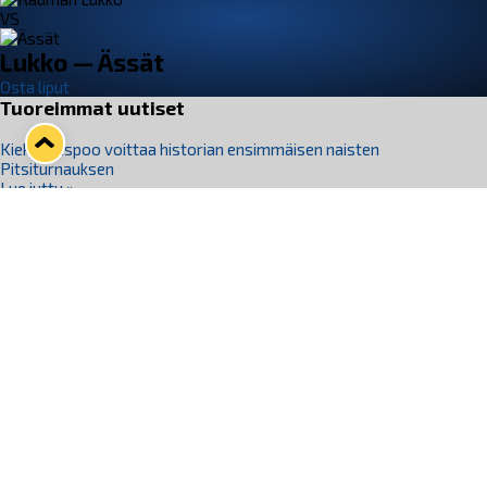
VS
Lukko — Ässät
Osta liput
Tuoreimmat uutiset
Kiekko-Espoo voittaa historian ensimmäisen naisten
Pitsiturnauksen
Lue juttu »
Pitsiturnauksen päiväliput on loppuunmyyty – Pitsitunnelmaan
pääset myös Marina Vistan terassilla
Lue juttu »
Lukko ja pirkanmaalainen vaatevalmistaja Nousu yhteistyöhön
Lue juttu »
Aapo Vanninen Nuorten Leijonien mukana
Lue juttu »
Rauman Lukko Oy on ostanut Marina Vista Oy:n liiketoiminnan
Raumalta
Lue juttu »