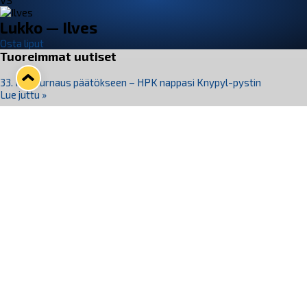
VS
Lukko — Ilves
Osta liput
Tuoreimmat uutiset
33. Pitsiturnaus päätökseen – HPK nappasi Knypyl-pystin
Lue juttu »
Otteluliput juhlakaudelle 26–27 nyt myynnissä!
Lue juttu »
Kiekko-Espoo voittaa historian ensimmäisen naisten
Pitsiturnauksen
Lue juttu »
Pitsiturnauksen päiväliput on loppuunmyyty – Pitsitunnelmaan
pääset myös Marina Vistan terassilla
Lue juttu »
Lukko ja pirkanmaalainen vaatevalmistaja Nousu yhteistyöhön
Lue juttu »
Seuraa Lukkoa somessa