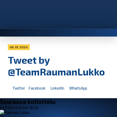
06.01.2024
Tweet by
@TeamRaumanLukko
Twitter
Facebook
LinkedIn
WhatsApp
Seuraava kotiottelu
ti 01.09.2026 klo 18:30