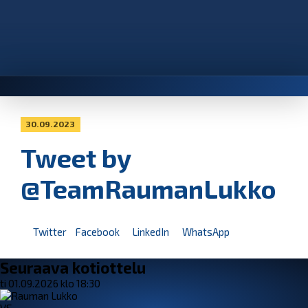
30.09.2023
Tweet by
@TeamRaumanLukko
Twitter
Facebook
LinkedIn
WhatsApp
Seuraava kotiottelu
ti 01.09.2026 klo 18:30