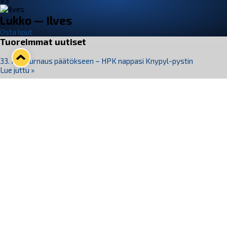
VS
Lukko — Ilves
Osta liput
Tuoreimmat uutiset
33. Pitsiturnaus päätökseen – HPK nappasi Knypyl-pystin
Lue juttu »
Otteluliput juhlakaudelle 26–27 nyt myynnissä!
Lue juttu »
Kiekko-Espoo voittaa historian ensimmäisen naisten
Pitsiturnauksen
Lue juttu »
Pitsiturnauksen päiväliput on loppuunmyyty – Pitsitunnelmaan
pääset myös Marina Vistan terassilla
Lue juttu »
Lukko ja pirkanmaalainen vaatevalmistaja Nousu yhteistyöhön
Lue juttu »
Seuraa Lukkoa somessa