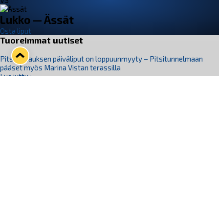
VS
Lukko — Ässät
Osta liput
Tuoreimmat uutiset
Pitsiturnauksen päiväliput on loppuunmyyty – Pitsitunnelmaan
pääset myös Marina Vistan terassilla
Lue juttu »
Lukko ja pirkanmaalainen vaatevalmistaja Nousu yhteistyöhön
Lue juttu »
Aapo Vanninen Nuorten Leijonien mukana
Lue juttu »
Rauman Lukko Oy on ostanut Marina Vista Oy:n liiketoiminnan
Raumalta
Lue juttu »
Varausviikonloppu oli kiireinen Jakub Florisille
Lue juttu »
Seuraa Lukkoa somessa