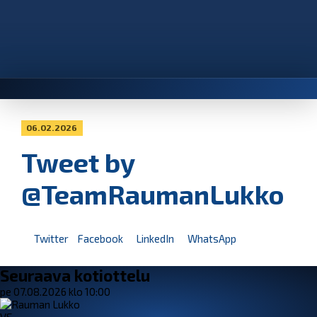
06.02.2026
Tweet by
@TeamRaumanLukko
Twitter
Facebook
LinkedIn
WhatsApp
Seuraava kotiottelu
pe 07.08.2026 klo 10:00