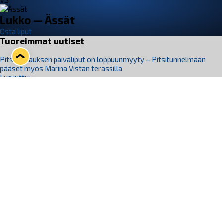
VS
Lukko — Ässät
Osta liput
Tuoreimmat uutiset
Pitsiturnauksen päiväliput on loppuunmyyty – Pitsitunnelmaan
pääset myös Marina Vistan terassilla
Lue juttu »
Lukko ja pirkanmaalainen vaatevalmistaja Nousu yhteistyöhön
Lue juttu »
Aapo Vanninen Nuorten Leijonien mukana
Lue juttu »
Rauman Lukko Oy on ostanut Marina Vista Oy:n liiketoiminnan
Raumalta
Lue juttu »
Varausviikonloppu oli kiireinen Jakub Florisille
Lue juttu »
Seuraa Lukkoa somessa