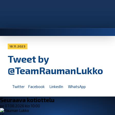
18.11.2023
Tweet by
@TeamRaumanLukko
Twitter
Facebook
LinkedIn
WhatsApp
Seuraava kotiottelu
pe 07.08.2026 klo 10:00