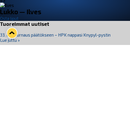
VS
Lukko — Ilves
Osta liput
Tuoreimmat uutiset
33. Pitsiturnaus päätökseen – HPK nappasi Knypyl-pystin
Lue juttu »
Otteluliput juhlakaudelle 26–27 nyt myynnissä!
Lue juttu »
Kiekko-Espoo voittaa historian ensimmäisen naisten
Pitsiturnauksen
Lue juttu »
Pitsiturnauksen päiväliput on loppuunmyyty – Pitsitunnelmaan
pääset myös Marina Vistan terassilla
Lue juttu »
Lukko ja pirkanmaalainen vaatevalmistaja Nousu yhteistyöhön
Lue juttu »
Seuraa Lukkoa somessa