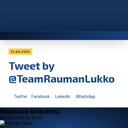
12.04.2025
Tweet by
@TeamRaumanLukko
Twitter
Facebook
LinkedIn
WhatsApp
Seuraava kotiottelu
ti 01.09.2026 klo 18:30