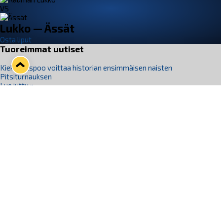
VS
Lukko — Ässät
Osta liput
Tuoreimmat uutiset
Kiekko-Espoo voittaa historian ensimmäisen naisten
Pitsiturnauksen
Lue juttu »
Pitsiturnauksen päiväliput on loppuunmyyty – Pitsitunnelmaan
pääset myös Marina Vistan terassilla
Lue juttu »
Lukko ja pirkanmaalainen vaatevalmistaja Nousu yhteistyöhön
Lue juttu »
Aapo Vanninen Nuorten Leijonien mukana
Lue juttu »
Rauman Lukko Oy on ostanut Marina Vista Oy:n liiketoiminnan
Raumalta
Lue juttu »