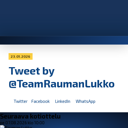
23.01.2026
Tweet by
@TeamRaumanLukko
Twitter
Facebook
LinkedIn
WhatsApp
Seuraava kotiottelu
pe 07.08.2026 klo 10:00