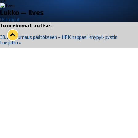
VS
Lukko — Ilves
Osta liput
Tuoreimmat uutiset
33. Pitsiturnaus päätökseen – HPK nappasi Knypyl-pystin
Lue juttu »
Otteluliput juhlakaudelle 26–27 nyt myynnissä!
Lue juttu »
Kiekko-Espoo voittaa historian ensimmäisen naisten
Pitsiturnauksen
Lue juttu »
Pitsiturnauksen päiväliput on loppuunmyyty – Pitsitunnelmaan
pääset myös Marina Vistan terassilla
Lue juttu »
Lukko ja pirkanmaalainen vaatevalmistaja Nousu yhteistyöhön
Lue juttu »
Seuraa Lukkoa somessa