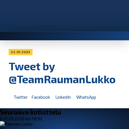
23.07.2025
Tweet by
@TeamRaumanLukko
Twitter
Facebook
LinkedIn
WhatsApp
Seuraava kotiottelu
ti 01.09.2026 klo 18:30