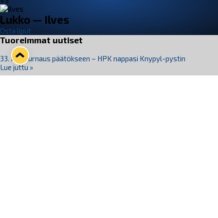
VS
Lukko — Ilves
Osta liput
Tuoreimmat uutiset
33. Pitsiturnaus päätökseen – HPK nappasi Knypyl-pystin
Lue juttu »
Otteluliput juhlakaudelle 26–27 nyt myynnissä!
Lue juttu »
Kiekko-Espoo voittaa historian ensimmäisen naisten
Pitsiturnauksen
Lue juttu »
Pitsiturnauksen päiväliput on loppuunmyyty – Pitsitunnelmaan
pääset myös Marina Vistan terassilla
Lue juttu »
Lukko ja pirkanmaalainen vaatevalmistaja Nousu yhteistyöhön
Lue juttu »
Seuraa Lukkoa somessa