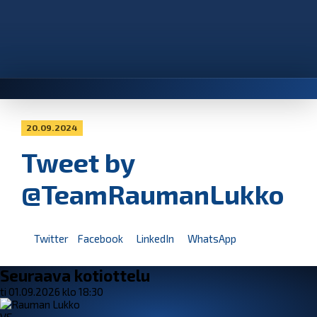
20.09.2024
Tweet by
@TeamRaumanLukko
Twitter
Facebook
LinkedIn
WhatsApp
Seuraava kotiottelu
ti 01.09.2026 klo 18:30