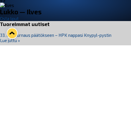
VS
Lukko — Ilves
Osta liput
Tuoreimmat uutiset
33. Pitsiturnaus päätökseen – HPK nappasi Knypyl-pystin
Lue juttu »
Otteluliput juhlakaudelle 26–27 nyt myynnissä!
Lue juttu »
Kiekko-Espoo voittaa historian ensimmäisen naisten
Pitsiturnauksen
Lue juttu »
Pitsiturnauksen päiväliput on loppuunmyyty – Pitsitunnelmaan
pääset myös Marina Vistan terassilla
Lue juttu »
Lukko ja pirkanmaalainen vaatevalmistaja Nousu yhteistyöhön
Lue juttu »
Seuraa Lukkoa somessa