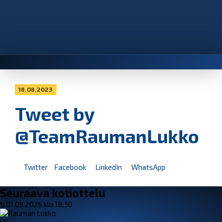
18.08.2023
Tweet by
@TeamRaumanLukko
Twitter
Facebook
LinkedIn
WhatsApp
Seuraava kotiottelu
ti 01.09.2026 klo 18:30