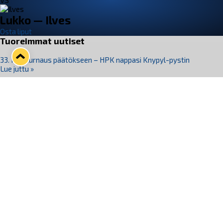
VS
Lukko — Ilves
Osta liput
Tuoreimmat uutiset
33. Pitsiturnaus päätökseen – HPK nappasi Knypyl-pystin
Lue juttu »
Otteluliput juhlakaudelle 26–27 nyt myynnissä!
Lue juttu »
Kiekko-Espoo voittaa historian ensimmäisen naisten
Pitsiturnauksen
Lue juttu »
Pitsiturnauksen päiväliput on loppuunmyyty – Pitsitunnelmaan
pääset myös Marina Vistan terassilla
Lue juttu »
Lukko ja pirkanmaalainen vaatevalmistaja Nousu yhteistyöhön
Lue juttu »
Seuraa Lukkoa somessa