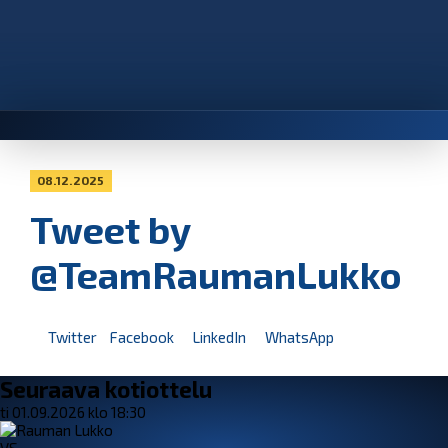
08.12.2025
Tweet by
@TeamRaumanLukko
Twitter
Facebook
LinkedIn
WhatsApp
Seuraava kotiottelu
ti 01.09.2026 klo 18:30