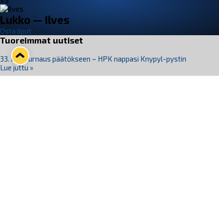
VS
Lukko — Ilves
Osta liput
Tuoreimmat uutiset
33. Pitsiturnaus päätökseen – HPK nappasi Knypyl-pystin
Lue juttu »
Otteluliput juhlakaudelle 26–27 nyt myynnissä!
Lue juttu »
Kiekko-Espoo voittaa historian ensimmäisen naisten
Pitsiturnauksen
Lue juttu »
Pitsiturnauksen päiväliput on loppuunmyyty – Pitsitunnelmaan
pääset myös Marina Vistan terassilla
Lue juttu »
Lukko ja pirkanmaalainen vaatevalmistaja Nousu yhteistyöhön
Lue juttu »
Seuraa Lukkoa somessa