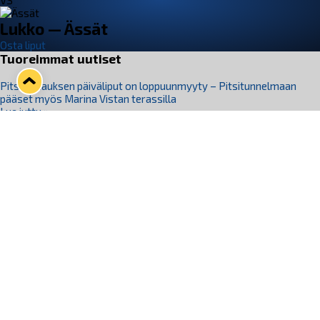
VS
Lukko — Ässät
Osta liput
Tuoreimmat uutiset
Pitsiturnauksen päiväliput on loppuunmyyty – Pitsitunnelmaan
pääset myös Marina Vistan terassilla
Lue juttu »
Lukko ja pirkanmaalainen vaatevalmistaja Nousu yhteistyöhön
Lue juttu »
Aapo Vanninen Nuorten Leijonien mukana
Lue juttu »
Rauman Lukko Oy on ostanut Marina Vista Oy:n liiketoiminnan
Raumalta
Lue juttu »
Varausviikonloppu oli kiireinen Jakub Florisille
Lue juttu »
Seuraa Lukkoa somessa