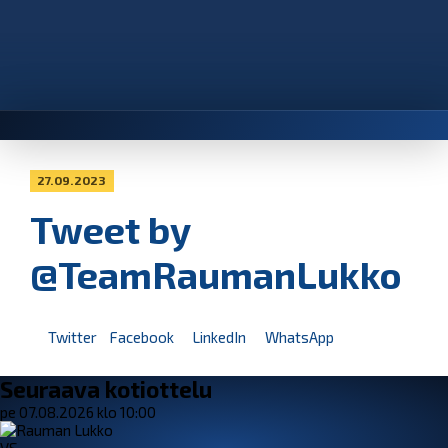
27.09.2023
Tweet by
@TeamRaumanLukko
Twitter
Facebook
LinkedIn
WhatsApp
Seuraava kotiottelu
pe 07.08.2026 klo 10:00