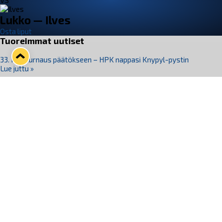
VS
Lukko — Ilves
Osta liput
Tuoreimmat uutiset
33. Pitsiturnaus päätökseen – HPK nappasi Knypyl-pystin
Lue juttu »
Otteluliput juhlakaudelle 26–27 nyt myynnissä!
Lue juttu »
Kiekko-Espoo voittaa historian ensimmäisen naisten
Pitsiturnauksen
Lue juttu »
Pitsiturnauksen päiväliput on loppuunmyyty – Pitsitunnelmaan
pääset myös Marina Vistan terassilla
Lue juttu »
Lukko ja pirkanmaalainen vaatevalmistaja Nousu yhteistyöhön
Lue juttu »
Seuraa Lukkoa somessa