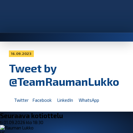
16.09.2023
Tweet by
@TeamRaumanLukko
Twitter
Facebook
LinkedIn
WhatsApp
Seuraava kotiottelu
ti 01.09.2026 klo 18:30