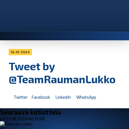
16.01.2024
Tweet by
@TeamRaumanLukko
Twitter
Facebook
LinkedIn
WhatsApp
Seuraava kotiottelu
pe 07.08.2026 klo 10:00