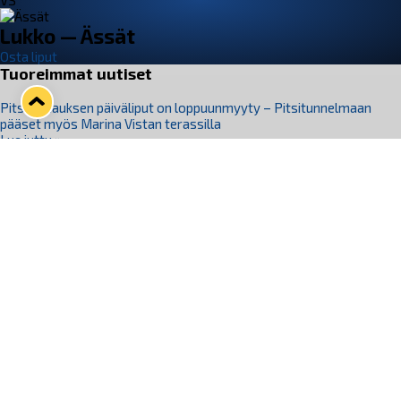
VS
Lukko — Ässät
Osta liput
Tuoreimmat uutiset
Pitsiturnauksen päiväliput on loppuunmyyty – Pitsitunnelmaan
pääset myös Marina Vistan terassilla
Lue juttu »
Lukko ja pirkanmaalainen vaatevalmistaja Nousu yhteistyöhön
Lue juttu »
Aapo Vanninen Nuorten Leijonien mukana
Lue juttu »
Rauman Lukko Oy on ostanut Marina Vista Oy:n liiketoiminnan
Raumalta
Lue juttu »
Varausviikonloppu oli kiireinen Jakub Florisille
Lue juttu »
Seuraa Lukkoa somessa