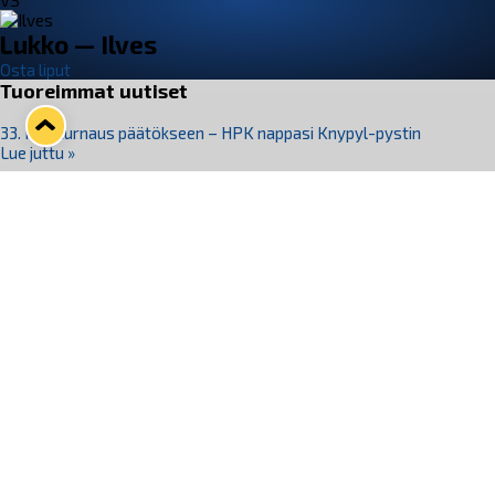
VS
Lukko — Ilves
Osta liput
Tuoreimmat uutiset
33. Pitsiturnaus päätökseen – HPK nappasi Knypyl-pystin
Lue juttu »
Otteluliput juhlakaudelle 26–27 nyt myynnissä!
Lue juttu »
Kiekko-Espoo voittaa historian ensimmäisen naisten
Pitsiturnauksen
Lue juttu »
Pitsiturnauksen päiväliput on loppuunmyyty – Pitsitunnelmaan
pääset myös Marina Vistan terassilla
Lue juttu »
Lukko ja pirkanmaalainen vaatevalmistaja Nousu yhteistyöhön
Lue juttu »
Seuraa Lukkoa somessa