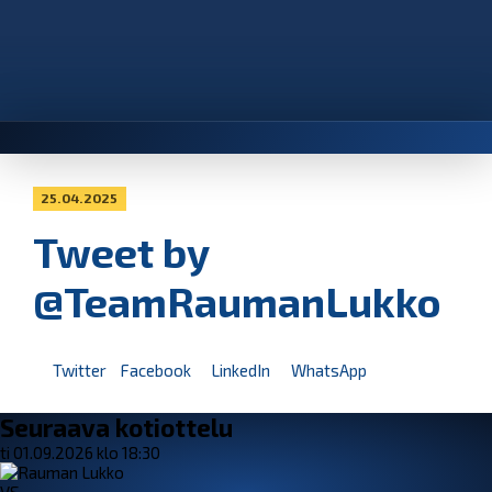
25.04.2025
Tweet by
@TeamRaumanLukko
Twitter
Facebook
LinkedIn
WhatsApp
Seuraava kotiottelu
ti 01.09.2026 klo 18:30