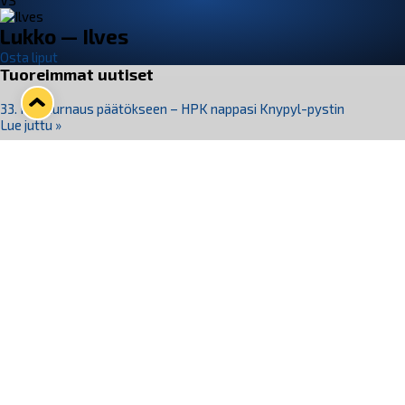
VS
Lukko — Ilves
Osta liput
Tuoreimmat uutiset
33. Pitsiturnaus päätökseen – HPK nappasi Knypyl-pystin
Lue juttu »
Otteluliput juhlakaudelle 26–27 nyt myynnissä!
Lue juttu »
Kiekko-Espoo voittaa historian ensimmäisen naisten
Pitsiturnauksen
Lue juttu »
Pitsiturnauksen päiväliput on loppuunmyyty – Pitsitunnelmaan
pääset myös Marina Vistan terassilla
Lue juttu »
Lukko ja pirkanmaalainen vaatevalmistaja Nousu yhteistyöhön
Lue juttu »
Seuraa Lukkoa somessa