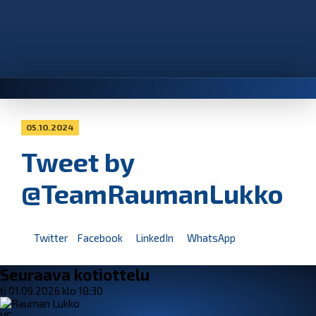
05.10.2024
Tweet by
@TeamRaumanLukko
Twitter
Facebook
LinkedIn
WhatsApp
Seuraava kotiottelu
ti 01.09.2026 klo 18:30