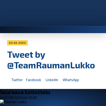
20.02.2024
Tweet by
@TeamRaumanLukko
Twitter
Facebook
LinkedIn
WhatsApp
Seuraava kotiottelu
pe 07.08.2026 klo 10:00