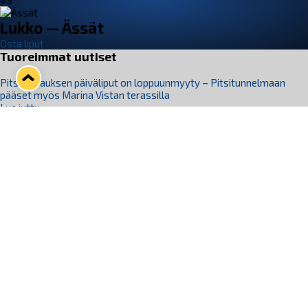
VS
Lukko — Ässät
Osta liput
Tuoreimmat uutiset
Pitsiturnauksen päiväliput on loppuunmyyty – Pitsitunnelmaan
pääset myös Marina Vistan terassilla
Lue juttu »
Lukko ja pirkanmaalainen vaatevalmistaja Nousu yhteistyöhön
Lue juttu »
Aapo Vanninen Nuorten Leijonien mukana
Lue juttu »
Rauman Lukko Oy on ostanut Marina Vista Oy:n liiketoiminnan
Raumalta
Lue juttu »
Varausviikonloppu oli kiireinen Jakub Florisille
Lue juttu »
Seuraa Lukkoa somessa