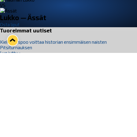
VS
Lukko — Ässät
Osta liput
Tuoreimmat uutiset
Kiekko-Espoo voittaa historian ensimmäisen naisten
Pitsiturnauksen
Lue juttu »
Pitsiturnauksen päiväliput on loppuunmyyty – Pitsitunnelmaan
pääset myös Marina Vistan terassilla
Lue juttu »
Lukko ja pirkanmaalainen vaatevalmistaja Nousu yhteistyöhön
Lue juttu »
Aapo Vanninen Nuorten Leijonien mukana
Lue juttu »
Rauman Lukko Oy on ostanut Marina Vista Oy:n liiketoiminnan
Raumalta
Lue juttu »