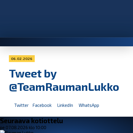
06.02.2026
Tweet by
@TeamRaumanLukko
Twitter
Facebook
LinkedIn
WhatsApp
Seuraava kotiottelu
pe 07.08.2026 klo 10:00