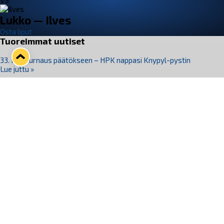
VS
Lukko — Ilves
Osta liput
Tuoreimmat uutiset
33. Pitsiturnaus päätökseen – HPK nappasi Knypyl-pystin
Lue juttu »
Otteluliput juhlakaudelle 26–27 nyt myynnissä!
Lue juttu »
Kiekko-Espoo voittaa historian ensimmäisen naisten
Pitsiturnauksen
Lue juttu »
Pitsiturnauksen päiväliput on loppuunmyyty – Pitsitunnelmaan
pääset myös Marina Vistan terassilla
Lue juttu »
Lukko ja pirkanmaalainen vaatevalmistaja Nousu yhteistyöhön
Lue juttu »
Seuraa Lukkoa somessa