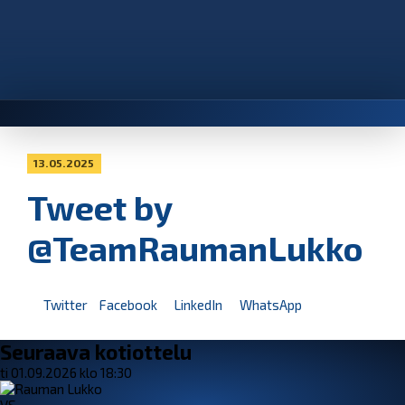
13.05.2025
Tweet by
@TeamRaumanLukko
Twitter
Facebook
LinkedIn
WhatsApp
Seuraava kotiottelu
ti 01.09.2026 klo 18:30