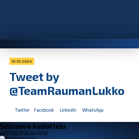
01.10.2024
Tweet by
@TeamRaumanLukko
Twitter
Facebook
LinkedIn
WhatsApp
Seuraava kotiottelu
pe 07.08.2026 klo 10:00