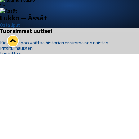
VS
Lukko — Ässät
Osta liput
Tuoreimmat uutiset
Kiekko-Espoo voittaa historian ensimmäisen naisten
Pitsiturnauksen
Lue juttu »
Pitsiturnauksen päiväliput on loppuunmyyty – Pitsitunnelmaan
pääset myös Marina Vistan terassilla
Lue juttu »
Lukko ja pirkanmaalainen vaatevalmistaja Nousu yhteistyöhön
Lue juttu »
Aapo Vanninen Nuorten Leijonien mukana
Lue juttu »
Rauman Lukko Oy on ostanut Marina Vista Oy:n liiketoiminnan
Raumalta
Lue juttu »