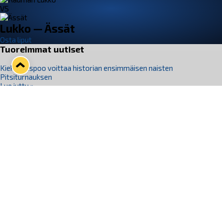
VS
Lukko — Ässät
Osta liput
Tuoreimmat uutiset
Kiekko-Espoo voittaa historian ensimmäisen naisten
Pitsiturnauksen
Lue juttu »
Pitsiturnauksen päiväliput on loppuunmyyty – Pitsitunnelmaan
pääset myös Marina Vistan terassilla
Lue juttu »
Lukko ja pirkanmaalainen vaatevalmistaja Nousu yhteistyöhön
Lue juttu »
Aapo Vanninen Nuorten Leijonien mukana
Lue juttu »
Rauman Lukko Oy on ostanut Marina Vista Oy:n liiketoiminnan
Raumalta
Lue juttu »