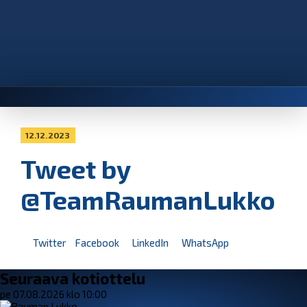
12.12.2023
Tweet by
@TeamRaumanLukko
Twitter
Facebook
LinkedIn
WhatsApp
Seuraava kotiottelu
pe 07.08.2026 klo 10:00