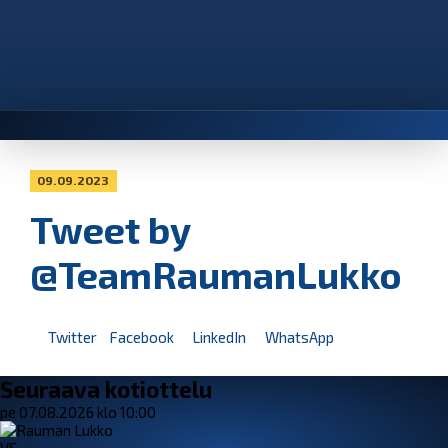
09.09.2023
Tweet by
@TeamRaumanLukko
Twitter
Facebook
LinkedIn
WhatsApp
Seuraava kotiottelu
pe 07.08.2026 klo 10:00