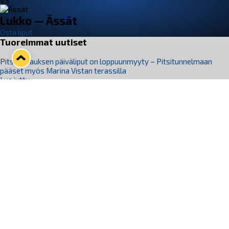
VS
Lukko — Ässät
Osta liput
Tuoreimmat uutiset
Pitsiturnauksen päiväliput on loppuunmyyty – Pitsitunnelmaan
pääset myös Marina Vistan terassilla
Lue juttu »
Lukko ja pirkanmaalainen vaatevalmistaja Nousu yhteistyöhön
Lue juttu »
Aapo Vanninen Nuorten Leijonien mukana
Lue juttu »
Rauman Lukko Oy on ostanut Marina Vista Oy:n liiketoiminnan
Raumalta
Lue juttu »
Varausviikonloppu oli kiireinen Jakub Florisille
Lue juttu »
Seuraa Lukkoa somessa