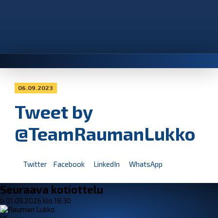
06.09.2023
Tweet by
@TeamRaumanLukko
Twitter
Facebook
LinkedIn
WhatsApp
Seuraava kotiottelu
ti 01.09.2026 klo 18:30