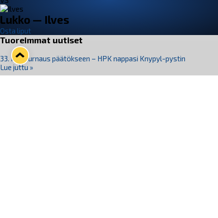
VS
Lukko — Ilves
Osta liput
Tuoreimmat uutiset
33. Pitsiturnaus päätökseen – HPK nappasi Knypyl-pystin
Lue juttu »
Otteluliput juhlakaudelle 26–27 nyt myynnissä!
Lue juttu »
Kiekko-Espoo voittaa historian ensimmäisen naisten
Pitsiturnauksen
Lue juttu »
Pitsiturnauksen päiväliput on loppuunmyyty – Pitsitunnelmaan
pääset myös Marina Vistan terassilla
Lue juttu »
Lukko ja pirkanmaalainen vaatevalmistaja Nousu yhteistyöhön
Lue juttu »
Seuraa Lukkoa somessa