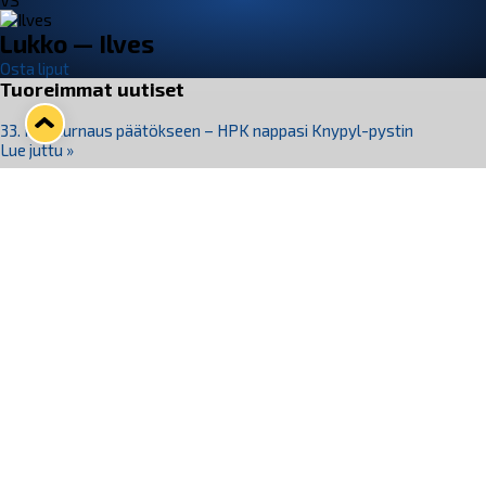
VS
Lukko — Ilves
Osta liput
Tuoreimmat uutiset
33. Pitsiturnaus päätökseen – HPK nappasi Knypyl-pystin
Lue juttu »
Otteluliput juhlakaudelle 26–27 nyt myynnissä!
Lue juttu »
Kiekko-Espoo voittaa historian ensimmäisen naisten
Pitsiturnauksen
Lue juttu »
Pitsiturnauksen päiväliput on loppuunmyyty – Pitsitunnelmaan
pääset myös Marina Vistan terassilla
Lue juttu »
Lukko ja pirkanmaalainen vaatevalmistaja Nousu yhteistyöhön
Lue juttu »
Seuraa Lukkoa somessa