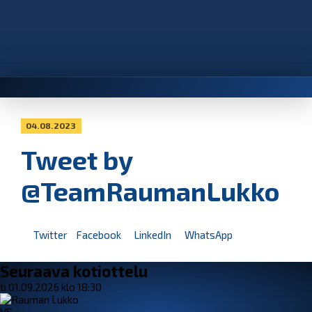
04.08.2023
Tweet by
@TeamRaumanLukko
Twitter
Facebook
LinkedIn
WhatsApp
Seuraava kotiottelu
ti 01.09.2026 klo 18:30