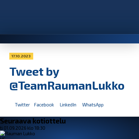
17.10.2023
Tweet by
@TeamRaumanLukko
Twitter
Facebook
LinkedIn
WhatsApp
Seuraava kotiottelu
ti 01.09.2026 klo 18:30