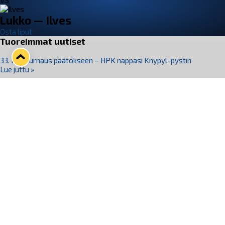
VS
Lukko — Ilves
Osta liput
Tuoreimmat uutiset
33. Pitsiturnaus päätökseen – HPK nappasi Knypyl-pystin
Lue juttu »
Otteluliput juhlakaudelle 26–27 nyt myynnissä!
Lue juttu »
Kiekko-Espoo voittaa historian ensimmäisen naisten
Pitsiturnauksen
Lue juttu »
Pitsiturnauksen päiväliput on loppuunmyyty – Pitsitunnelmaan
pääset myös Marina Vistan terassilla
Lue juttu »
Lukko ja pirkanmaalainen vaatevalmistaja Nousu yhteistyöhön
Lue juttu »
Seuraa Lukkoa somessa