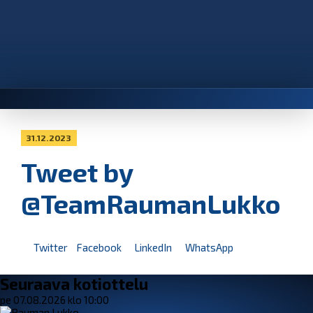
31.12.2023
Tweet by
@TeamRaumanLukko
Twitter
Facebook
LinkedIn
WhatsApp
Seuraava kotiottelu
pe 07.08.2026 klo 10:00