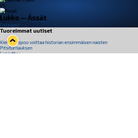
VS
Lukko — Ässät
Osta liput
Tuoreimmat uutiset
Kiekko-Espoo voittaa historian ensimmäisen naisten
Pitsiturnauksen
Lue juttu »
Pitsiturnauksen päiväliput on loppuunmyyty – Pitsitunnelmaan
pääset myös Marina Vistan terassilla
Lue juttu »
Lukko ja pirkanmaalainen vaatevalmistaja Nousu yhteistyöhön
Lue juttu »
Aapo Vanninen Nuorten Leijonien mukana
Lue juttu »
Rauman Lukko Oy on ostanut Marina Vista Oy:n liiketoiminnan
Raumalta
Lue juttu »