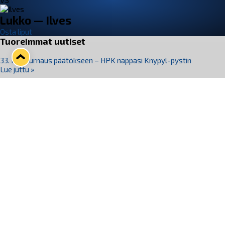
VS
Lukko — Ilves
Osta liput
Tuoreimmat uutiset
33. Pitsiturnaus päätökseen – HPK nappasi Knypyl-pystin
Lue juttu »
Otteluliput juhlakaudelle 26–27 nyt myynnissä!
Lue juttu »
Kiekko-Espoo voittaa historian ensimmäisen naisten
Pitsiturnauksen
Lue juttu »
Pitsiturnauksen päiväliput on loppuunmyyty – Pitsitunnelmaan
pääset myös Marina Vistan terassilla
Lue juttu »
Lukko ja pirkanmaalainen vaatevalmistaja Nousu yhteistyöhön
Lue juttu »
Seuraa Lukkoa somessa