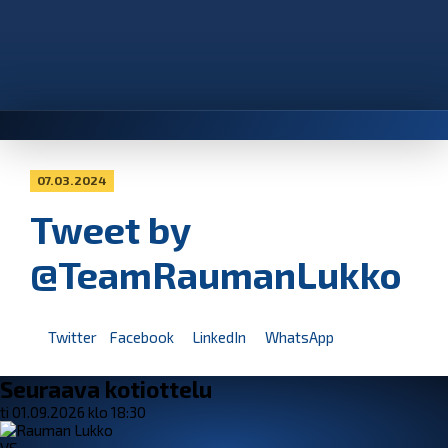
07.03.2024
Tweet by
@TeamRaumanLukko
Twitter
Facebook
LinkedIn
WhatsApp
Seuraava kotiottelu
ti 01.09.2026 klo 18:30