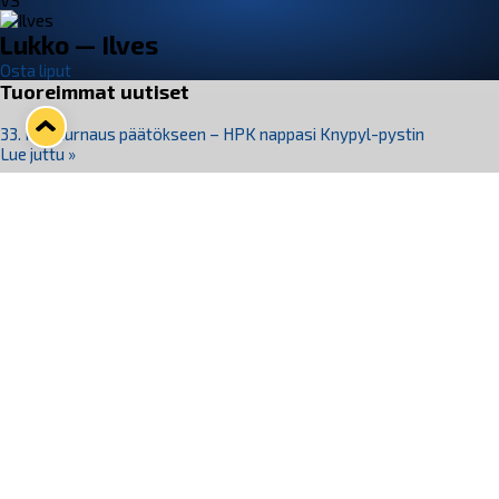
VS
Lukko — Ilves
Osta liput
Tuoreimmat uutiset
33. Pitsiturnaus päätökseen – HPK nappasi Knypyl-pystin
Lue juttu »
Otteluliput juhlakaudelle 26–27 nyt myynnissä!
Lue juttu »
Kiekko-Espoo voittaa historian ensimmäisen naisten
Pitsiturnauksen
Lue juttu »
Pitsiturnauksen päiväliput on loppuunmyyty – Pitsitunnelmaan
pääset myös Marina Vistan terassilla
Lue juttu »
Lukko ja pirkanmaalainen vaatevalmistaja Nousu yhteistyöhön
Lue juttu »
Seuraa Lukkoa somessa