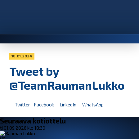
18.01.2024
Tweet by
@TeamRaumanLukko
Twitter
Facebook
LinkedIn
WhatsApp
Seuraava kotiottelu
ti 01.09.2026 klo 18:30