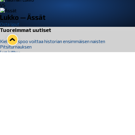
VS
Lukko — Ässät
Osta liput
Tuoreimmat uutiset
Kiekko-Espoo voittaa historian ensimmäisen naisten
Pitsiturnauksen
Lue juttu »
Pitsiturnauksen päiväliput on loppuunmyyty – Pitsitunnelmaan
pääset myös Marina Vistan terassilla
Lue juttu »
Lukko ja pirkanmaalainen vaatevalmistaja Nousu yhteistyöhön
Lue juttu »
Aapo Vanninen Nuorten Leijonien mukana
Lue juttu »
Rauman Lukko Oy on ostanut Marina Vista Oy:n liiketoiminnan
Raumalta
Lue juttu »