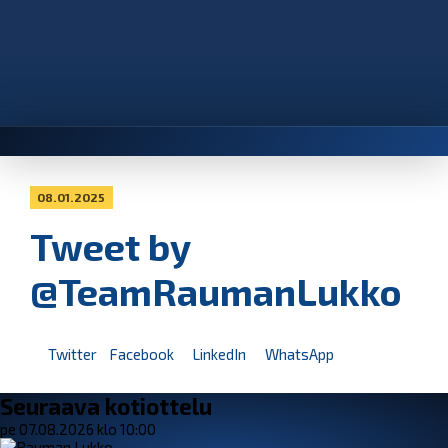
08.01.2025
Tweet by
@TeamRaumanLukko
Twitter
Facebook
LinkedIn
WhatsApp
Seuraava kotiottelu
pe 07.08.2026 klo 10:00