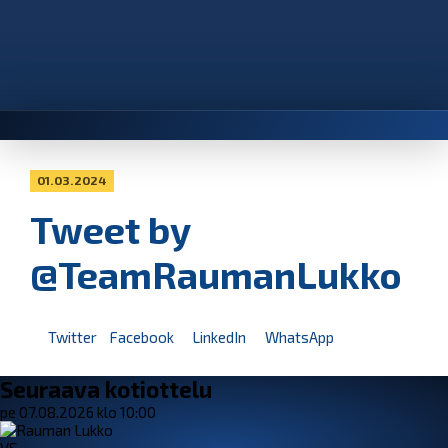
01.03.2024
Tweet by
@TeamRaumanLukko
Twitter
Facebook
LinkedIn
WhatsApp
Seuraava kotiottelu
pe 07.08.2026 klo 10:00