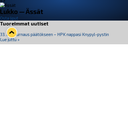
VS
Lukko — Ässät
Osta liput
Tuoreimmat uutiset
33. Pitsiturnaus päätökseen – HPK nappasi Knypyl-pystin
Lue juttu »
Otteluliput juhlakaudelle 26–27 nyt myynnissä!
Lue juttu »
Kiekko-Espoo voittaa historian ensimmäisen naisten
Pitsiturnauksen
Lue juttu »
Pitsiturnauksen päiväliput on loppuunmyyty – Pitsitunnelmaan
pääset myös Marina Vistan terassilla
Lue juttu »
Lukko ja pirkanmaalainen vaatevalmistaja Nousu yhteistyöhön
Lue juttu »
Seuraa Lukkoa somessa