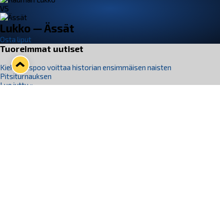
VS
Lukko — Ässät
Osta liput
Tuoreimmat uutiset
Kiekko-Espoo voittaa historian ensimmäisen naisten
Pitsiturnauksen
Lue juttu »
Pitsiturnauksen päiväliput on loppuunmyyty – Pitsitunnelmaan
pääset myös Marina Vistan terassilla
Lue juttu »
Lukko ja pirkanmaalainen vaatevalmistaja Nousu yhteistyöhön
Lue juttu »
Aapo Vanninen Nuorten Leijonien mukana
Lue juttu »
Rauman Lukko Oy on ostanut Marina Vista Oy:n liiketoiminnan
Raumalta
Lue juttu »