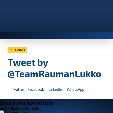
18.11.2023
Tweet by
@TeamRaumanLukko
Twitter
Facebook
LinkedIn
WhatsApp
Seuraava kotiottelu
pe 07.08.2026 klo 10:00