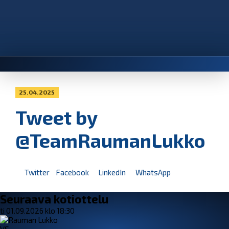
25.04.2025
Tweet by
@TeamRaumanLukko
Twitter
Facebook
LinkedIn
WhatsApp
Seuraava kotiottelu
ti 01.09.2026 klo 18:30