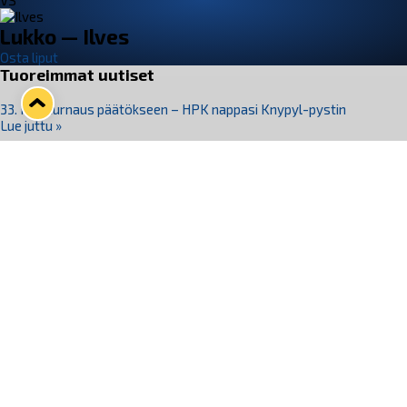
VS
Lukko — Ilves
Osta liput
Tuoreimmat uutiset
33. Pitsiturnaus päätökseen – HPK nappasi Knypyl-pystin
Lue juttu »
Otteluliput juhlakaudelle 26–27 nyt myynnissä!
Lue juttu »
Kiekko-Espoo voittaa historian ensimmäisen naisten
Pitsiturnauksen
Lue juttu »
Pitsiturnauksen päiväliput on loppuunmyyty – Pitsitunnelmaan
pääset myös Marina Vistan terassilla
Lue juttu »
Lukko ja pirkanmaalainen vaatevalmistaja Nousu yhteistyöhön
Lue juttu »
Seuraa Lukkoa somessa