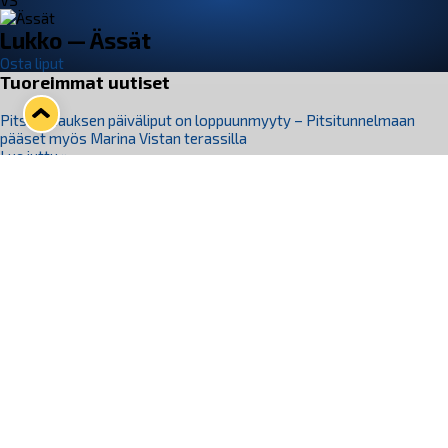
VS
Lukko — Ässät
Osta liput
Tuoreimmat uutiset
Pitsiturnauksen päiväliput on loppuunmyyty – Pitsitunnelmaan
pääset myös Marina Vistan terassilla
Lue juttu »
Lukko ja pirkanmaalainen vaatevalmistaja Nousu yhteistyöhön
Lue juttu »
Aapo Vanninen Nuorten Leijonien mukana
Lue juttu »
Rauman Lukko Oy on ostanut Marina Vista Oy:n liiketoiminnan
Raumalta
Lue juttu »
Varausviikonloppu oli kiireinen Jakub Florisille
Lue juttu »
Seuraa Lukkoa somessa