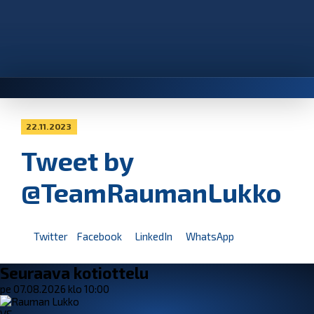
22.11.2023
Tweet by
@TeamRaumanLukko
Twitter
Facebook
LinkedIn
WhatsApp
Seuraava kotiottelu
pe 07.08.2026 klo 10:00