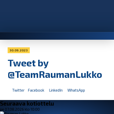
30.09.2023
Tweet by
@TeamRaumanLukko
Twitter
Facebook
LinkedIn
WhatsApp
Seuraava kotiottelu
pe 07.08.2026 klo 10:00