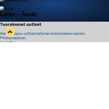
VS
Lukko — Ässät
Osta liput
Tuoreimmat uutiset
Kiekko-Espoo voittaa historian ensimmäisen naisten
Pitsiturnauksen
Lue juttu »
Pitsiturnauksen päiväliput on loppuunmyyty – Pitsitunnelmaan
pääset myös Marina Vistan terassilla
Lue juttu »
Lukko ja pirkanmaalainen vaatevalmistaja Nousu yhteistyöhön
Lue juttu »
Aapo Vanninen Nuorten Leijonien mukana
Lue juttu »
Rauman Lukko Oy on ostanut Marina Vista Oy:n liiketoiminnan
Raumalta
Lue juttu »