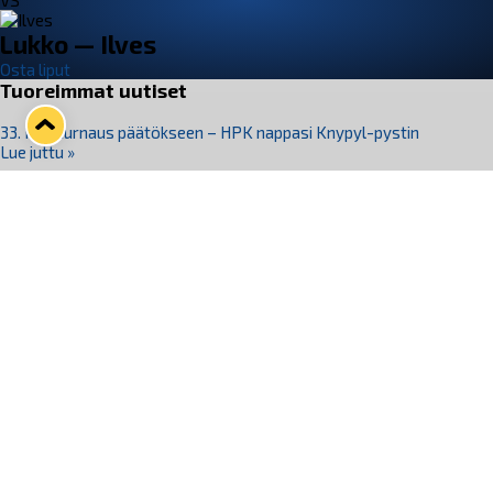
VS
Lukko — Ilves
Osta liput
Tuoreimmat uutiset
33. Pitsiturnaus päätökseen – HPK nappasi Knypyl-pystin
Lue juttu »
Otteluliput juhlakaudelle 26–27 nyt myynnissä!
Lue juttu »
Kiekko-Espoo voittaa historian ensimmäisen naisten
Pitsiturnauksen
Lue juttu »
Pitsiturnauksen päiväliput on loppuunmyyty – Pitsitunnelmaan
pääset myös Marina Vistan terassilla
Lue juttu »
Lukko ja pirkanmaalainen vaatevalmistaja Nousu yhteistyöhön
Lue juttu »
Seuraa Lukkoa somessa