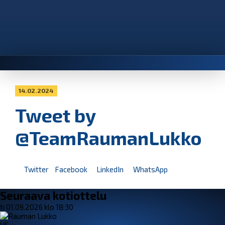
14.02.2024
Tweet by
@TeamRaumanLukko
Twitter
Facebook
LinkedIn
WhatsApp
Seuraava kotiottelu
ti 01.09.2026 klo 18:30