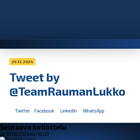
29.12.2024
Tweet by
@TeamRaumanLukko
Twitter
Facebook
LinkedIn
WhatsApp
Seuraava kotiottelu
pe 07.08.2026 klo 10:00