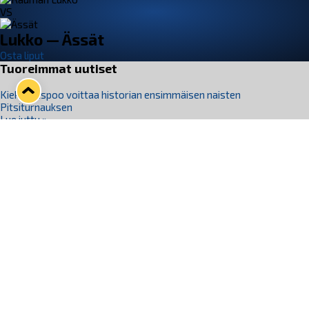
VS
Lukko — Ässät
Osta liput
Tuoreimmat uutiset
Kiekko-Espoo voittaa historian ensimmäisen naisten
Pitsiturnauksen
Lue juttu »
Pitsiturnauksen päiväliput on loppuunmyyty – Pitsitunnelmaan
pääset myös Marina Vistan terassilla
Lue juttu »
Lukko ja pirkanmaalainen vaatevalmistaja Nousu yhteistyöhön
Lue juttu »
Aapo Vanninen Nuorten Leijonien mukana
Lue juttu »
Rauman Lukko Oy on ostanut Marina Vista Oy:n liiketoiminnan
Raumalta
Lue juttu »