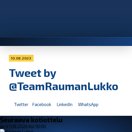
10.08.2023
Tweet by
@TeamRaumanLukko
Twitter
Facebook
LinkedIn
WhatsApp
Seuraava kotiottelu
pe 07.08.2026 klo 10:00