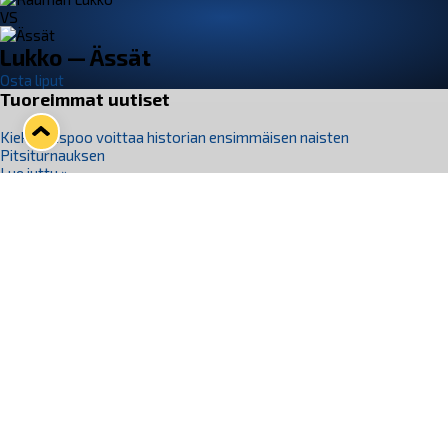
VS
Lukko — Ässät
Osta liput
Tuoreimmat uutiset
Kiekko-Espoo voittaa historian ensimmäisen naisten
Pitsiturnauksen
Lue juttu »
Pitsiturnauksen päiväliput on loppuunmyyty – Pitsitunnelmaan
pääset myös Marina Vistan terassilla
Lue juttu »
Lukko ja pirkanmaalainen vaatevalmistaja Nousu yhteistyöhön
Lue juttu »
Aapo Vanninen Nuorten Leijonien mukana
Lue juttu »
Rauman Lukko Oy on ostanut Marina Vista Oy:n liiketoiminnan
Raumalta
Lue juttu »