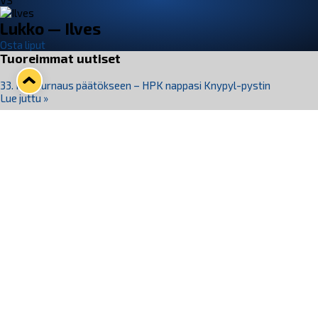
VS
Lukko — Ilves
Osta liput
Tuoreimmat uutiset
33. Pitsiturnaus päätökseen – HPK nappasi Knypyl-pystin
Lue juttu »
Otteluliput juhlakaudelle 26–27 nyt myynnissä!
Lue juttu »
Kiekko-Espoo voittaa historian ensimmäisen naisten
Pitsiturnauksen
Lue juttu »
Pitsiturnauksen päiväliput on loppuunmyyty – Pitsitunnelmaan
pääset myös Marina Vistan terassilla
Lue juttu »
Lukko ja pirkanmaalainen vaatevalmistaja Nousu yhteistyöhön
Lue juttu »
Seuraa Lukkoa somessa