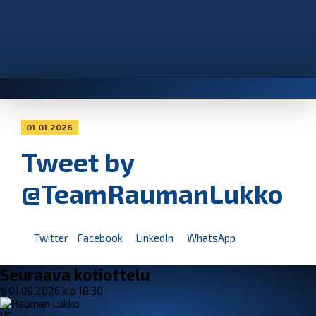
01.01.2026
Tweet by
@TeamRaumanLukko
Twitter
Facebook
LinkedIn
WhatsApp
Seuraava kotiottelu
ti 01.09.2026 klo 18:30