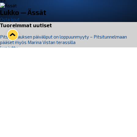
VS
Lukko — Ässät
Osta liput
Tuoreimmat uutiset
Pitsiturnauksen päiväliput on loppuunmyyty – Pitsitunnelmaan
pääset myös Marina Vistan terassilla
Lue juttu »
Lukko ja pirkanmaalainen vaatevalmistaja Nousu yhteistyöhön
Lue juttu »
Aapo Vanninen Nuorten Leijonien mukana
Lue juttu »
Rauman Lukko Oy on ostanut Marina Vista Oy:n liiketoiminnan
Raumalta
Lue juttu »
Varausviikonloppu oli kiireinen Jakub Florisille
Lue juttu »
Seuraa Lukkoa somessa