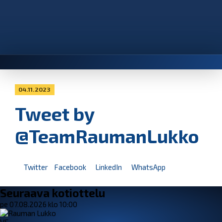
04.11.2023
Tweet by
@TeamRaumanLukko
Twitter
Facebook
LinkedIn
WhatsApp
Seuraava kotiottelu
pe 07.08.2026 klo 10:00