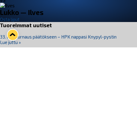
VS
Lukko — Ilves
Osta liput
Tuoreimmat uutiset
33. Pitsiturnaus päätökseen – HPK nappasi Knypyl-pystin
Lue juttu »
Otteluliput juhlakaudelle 26–27 nyt myynnissä!
Lue juttu »
Kiekko-Espoo voittaa historian ensimmäisen naisten
Pitsiturnauksen
Lue juttu »
Pitsiturnauksen päiväliput on loppuunmyyty – Pitsitunnelmaan
pääset myös Marina Vistan terassilla
Lue juttu »
Lukko ja pirkanmaalainen vaatevalmistaja Nousu yhteistyöhön
Lue juttu »
Seuraa Lukkoa somessa