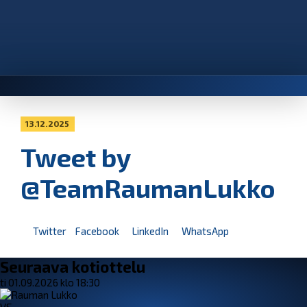
13.12.2025
Tweet by
@TeamRaumanLukko
Twitter
Facebook
LinkedIn
WhatsApp
Seuraava kotiottelu
ti 01.09.2026 klo 18:30