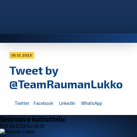
05.12.2023
Tweet by
@TeamRaumanLukko
Twitter
Facebook
LinkedIn
WhatsApp
Seuraava kotiottelu
ti 01.09.2026 klo 18:30