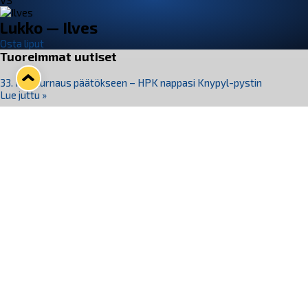
VS
Lukko — Ilves
Osta liput
Tuoreimmat uutiset
33. Pitsiturnaus päätökseen – HPK nappasi Knypyl-pystin
Lue juttu »
Otteluliput juhlakaudelle 26–27 nyt myynnissä!
Lue juttu »
Kiekko-Espoo voittaa historian ensimmäisen naisten
Pitsiturnauksen
Lue juttu »
Pitsiturnauksen päiväliput on loppuunmyyty – Pitsitunnelmaan
pääset myös Marina Vistan terassilla
Lue juttu »
Lukko ja pirkanmaalainen vaatevalmistaja Nousu yhteistyöhön
Lue juttu »
Seuraa Lukkoa somessa