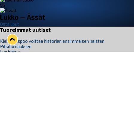
VS
Lukko — Ässät
Osta liput
Tuoreimmat uutiset
Kiekko-Espoo voittaa historian ensimmäisen naisten
Pitsiturnauksen
Lue juttu »
Pitsiturnauksen päiväliput on loppuunmyyty – Pitsitunnelmaan
pääset myös Marina Vistan terassilla
Lue juttu »
Lukko ja pirkanmaalainen vaatevalmistaja Nousu yhteistyöhön
Lue juttu »
Aapo Vanninen Nuorten Leijonien mukana
Lue juttu »
Rauman Lukko Oy on ostanut Marina Vista Oy:n liiketoiminnan
Raumalta
Lue juttu »