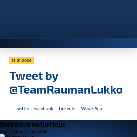
31.01.2026
Tweet by
@TeamRaumanLukko
Twitter
Facebook
LinkedIn
WhatsApp
Seuraava kotiottelu
pe 07.08.2026 klo 10:00